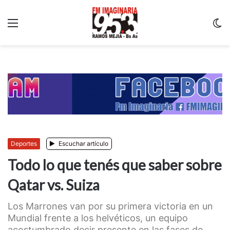
Menu
C
m
Deportes
Escuchar artículo
Todo lo que tenés que saber sobre
Qatar vs. Suiza
Los Marrones van por su primera victoria en un
Mundial frente a los helvéticos, un equipo
acostumbrado decir presente en las fases de