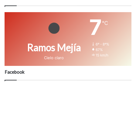
7
℃
Ramos Mejía
6º - 8º%
67%
15 km/h
Cielo claro
Facebook