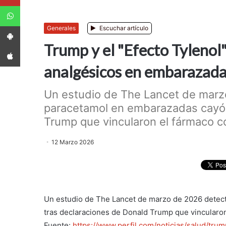
WhatsApp
App Android
Generales
Escuchar artículo
Trump y el "Efecto Tylenol"
App iPhone
analgésicos en embarazad
Un estudio de The Lancet de marz
paracetamol en embarazadas cayó 
Trump que vincularon el fármaco con
12 Marzo 2026
Un estudio de The Lancet de marzo de 2026 detec
tras declaraciones de Donald Trump que vincularon
Fuente:
https://www.perfil.com/noticias/salud/tru