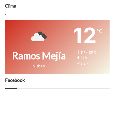
modo
Clima
12
℃
Ramos Mejía
11º - 13º%
52%
3.2 km/h
Nubes
Facebook