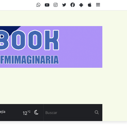
WhatsApp
Youtube
Instagram
Twitter
Facebook
PlayStore
AppStore
Sidebar
Cambiar
Buscar
℃
12