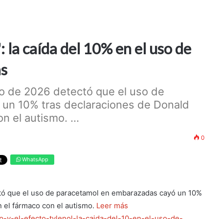
: la caída del 10% en el uso de
as
o de 2026 detectó que el uso de
un 10% tras declaraciones de Donald
 el autismo. ...
0
WhatsApp
tó que el uso de paracetamol en embarazadas cayó un 10%
 el fármaco con el autismo.
Leer más
mp-y-el-efecto-tylenol-la-caida-del-10-en-el-uso-de-