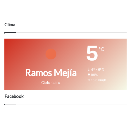
Clima
5
℃
Ramos Mejía
4º - 6º%
89%
15.6 km/h
Cielo claro
Facebook