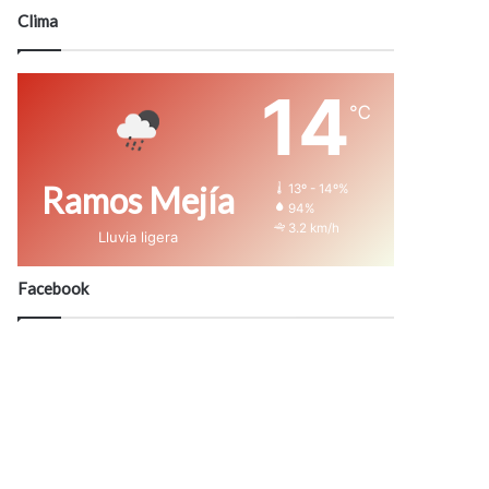
modo
Clima
14
℃
Ramos Mejía
13º - 14º%
94%
3.2 km/h
Lluvia ligera
Facebook