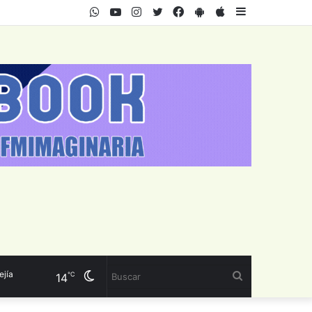
WhatsApp
Youtube
Instagram
Twitter
Facebook
PlayStore
AppStore
Sidebar
Cambiar
Buscar
℃
14