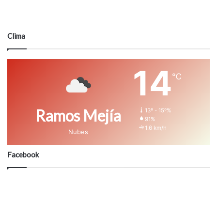
Clima
14
℃
Ramos Mejía
13º - 15º%
91%
1.6 km/h
Nubes
Facebook