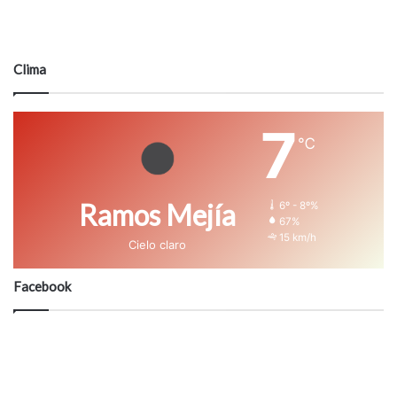
Clima
7
℃
Ramos Mejía
6º - 8º%
67%
15 km/h
Cielo claro
Facebook