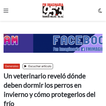
Menu
C
m
Generales
Escuchar artículo
Un veterinario reveló dónde
deben dormir los perros en
invierno y cómo protegerlos del
frío