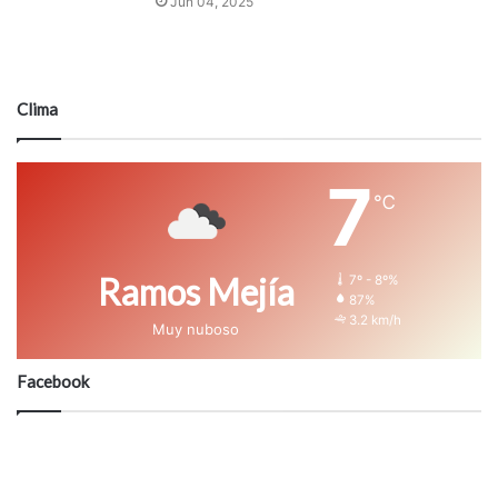
Jun 04, 2025
Clima
7
℃
Ramos Mejía
7º - 8º%
87%
3.2 km/h
Muy nuboso
Facebook