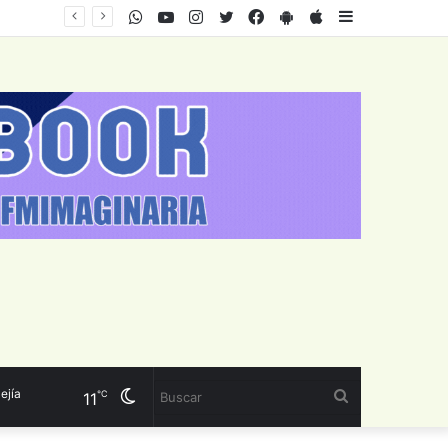
WhatsApp
Youtube
Instagram
Twitter
Facebook
PlayStore
AppStore
Sidebar
a
Cambiar
Buscar
℃
11