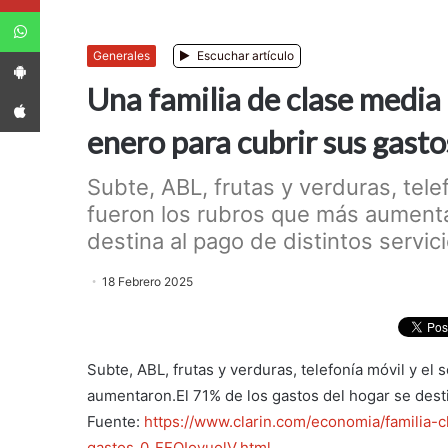
WhatsApp
App Android
Generales
Escuchar artículo
Una familia de clase media
App iPhone
enero para cubrir sus gasto
Subte, ABL, frutas y verduras, telef
fueron los rubros que más aumenta
destina al pago de distintos servicio
18 Febrero 2025
Subte, ABL, frutas y verduras, telefonía móvil y el 
aumentaron.El 71% de los gastos del hogar se destin
Fuente:
https://www.clarin.com/economia/familia-
gastos_0_FFOIoyuolV.html