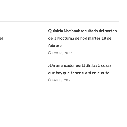
Quiniela Nacional: resultado del sorteo
el
de la Nocturna de hoy, martes 18 de
febrero
Feb 18, 2025
¿Un arrancador portátil?: las 5 cosas
que hay que tener sí o sí en el auto
Feb 18, 2025