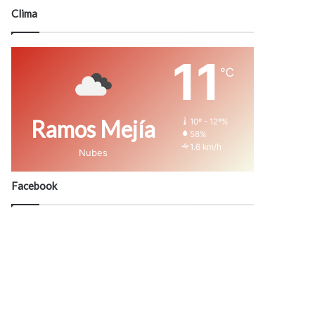
modo
Clima
11
℃
Ramos Mejía
10º - 12º%
58%
1.6 km/h
Nubes
Facebook