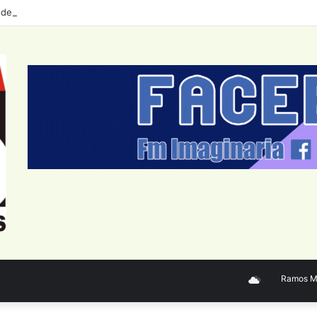
 de personal del Sector Público Nacional: datos a junio 2026
Ramos Mejí