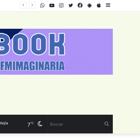
WhatsApp
Youtube
Instagram
Twitter
Facebook
PlayStore
AppStore
Sidebar
a
Cambiar
Buscar
℃
7