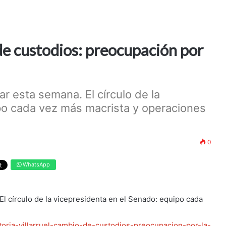
 de custodios: preocupación por
r esta semana. El círculo de la
po cada vez más macrista y operaciones
0
WhatsApp
l círculo de la vicepresidenta en el Senado: equipo cada
ictoria-villarruel-cambio-de-custodios-preocupacion-por-la-