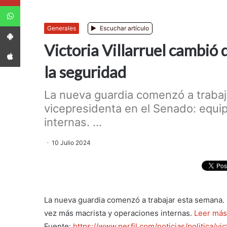
WhatsApp
App Android
Generales
Escuchar artículo
Victoria Villarruel cambió
App iPhone
la seguridad
La nueva guardia comenzó a trabaja
vicepresidenta en el Senado: equi
internas. ...
10 Julio 2024
La nueva guardia comenzó a trabajar esta semana. E
vez más macrista y operaciones internas.
Leer más
Fuente:
https://www.perfil.com/noticias/politica/v