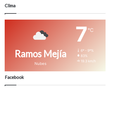
modo
Clima
7
℃
Ramos Mejía
6º - 9º%
83%
19.3 km/h
Nubes
Facebook