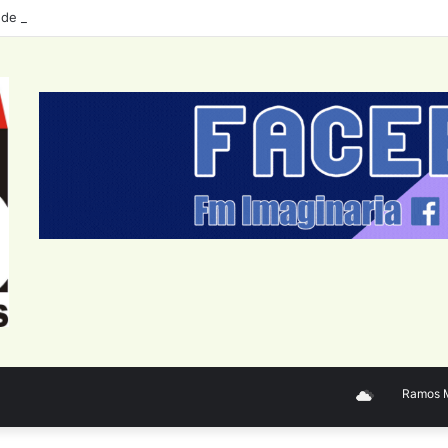
 de personal del Sector Público Nacional: datos a junio 2026
Ramos Mejí