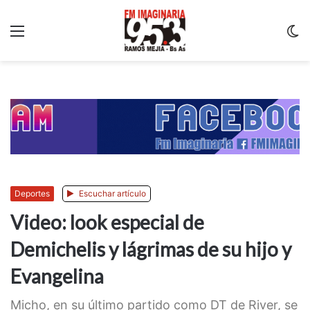
Menu
C
m
Deportes
Escuchar artículo
Video: look especial de
Demichelis y lágrimas de su hijo y
Evangelina
Micho, en su último partido como DT de River, se