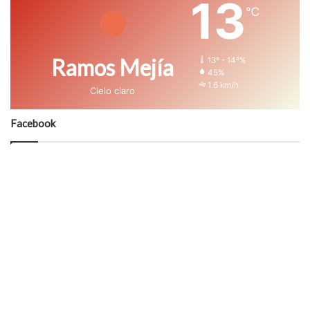
13
℃
Ramos Mejía
13º - 14º%
45%
1.6 km/h
Cielo claro
Facebook