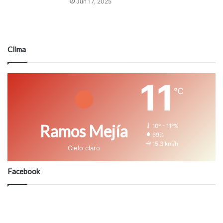
Jun 17, 2025
Clima
11
℃
Ramos Mejía
10º - 11º%
69%
15.3 km/h
Cielo claro
Facebook