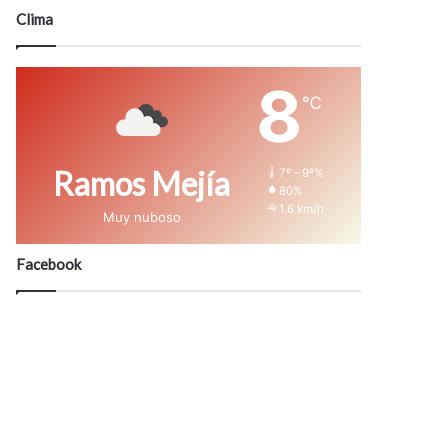
modo
Clima
8
℃
Ramos Mejía
7º - 9º%
80%
1.6 km/h
Muy nuboso
Facebook