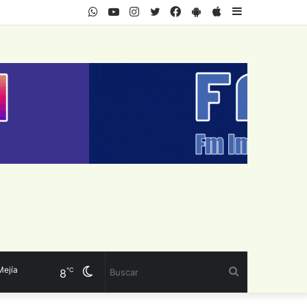
WhatsApp
Youtube
Instagram
Twitter
Facebook
PlayStore
AppStore
Sidebar
a
Cambiar
Buscar
℃
8