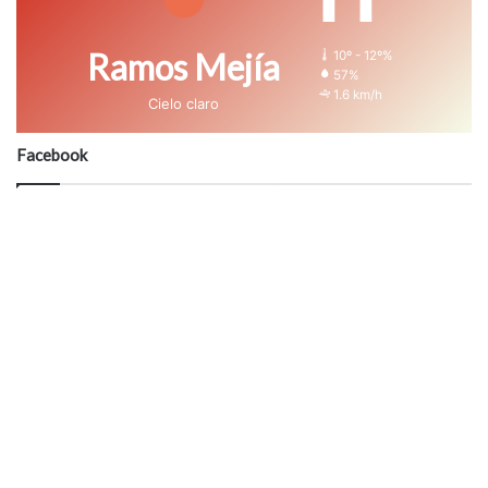
Ramos Mejía
10º - 12º%
57%
1.6 km/h
Cielo claro
Facebook