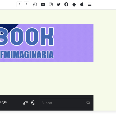
WhatsApp
Youtube
Instagram
Twitter
Facebook
PlayStore
AppStore
Sidebar
a
Cambiar
Buscar
℃
9