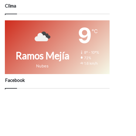
modo
Clima
9
℃
Ramos Mejía
8º - 10º%
72%
1.6 km/h
Nubes
Facebook