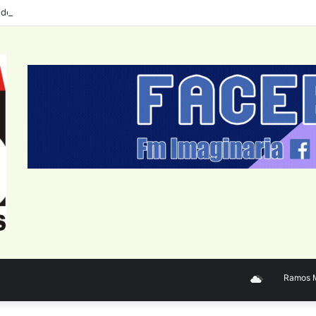
 de personal del Sector Público Nacional: datos a junio 2026
Ramos Mejí