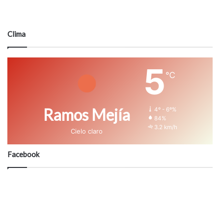
Clima
5
℃
Ramos Mejía
4º - 6º%
84%
3.2 km/h
Cielo claro
Facebook