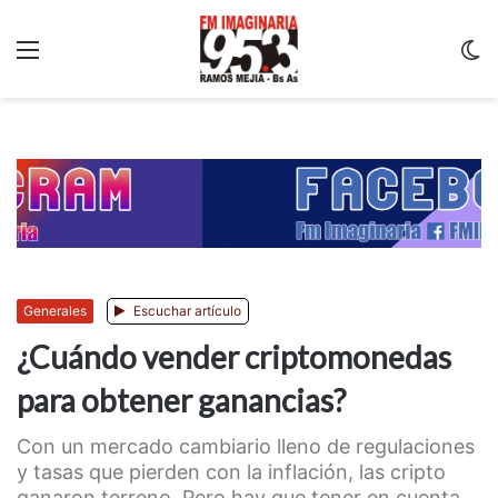
Menu
C
m
Generales
Escuchar artículo
¿Cuándo vender criptomonedas
para obtener ganancias?
Con un mercado cambiario lleno de regulaciones
y tasas que pierden con la inflación, las cripto
ganaron terreno. Pero hay que tener en cuenta