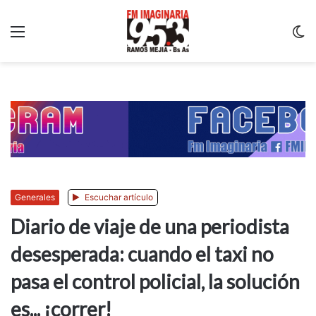
Menu
C
m
Generales
Escuchar artículo
Diario de viaje de una periodista
desesperada: cuando el taxi no
pasa el control policial, la solución
es... ¡correr!