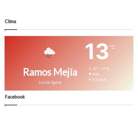
Clima
13
℃
Ramos Mejía
12º - 14º%
89%
3.2 km/h
Lluvia ligera
Facebook