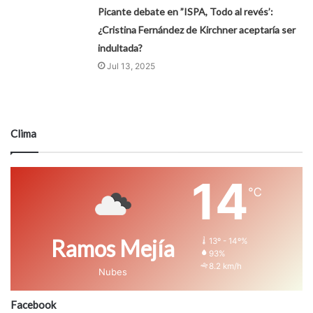
Picante debate en ”ISPA, Todo al revés’:
¿Cristina Fernández de Kirchner aceptaría ser
indultada?
Jul 13, 2025
Clima
14
℃
Ramos Mejía
13º - 14º%
93%
8.2 km/h
Nubes
Facebook