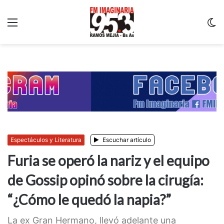
Menu
C
m
Espectáculos y Literatura
Escuchar artículo
Furia se operó la nariz y el equipo
de Gossip opinó sobre la cirugía:
“¿Cómo le quedó la napia?”
La ex Gran Hermano, llevó adelante una