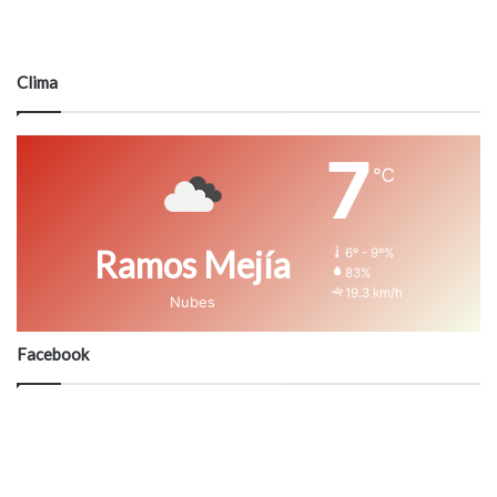
Clima
7
℃
Ramos Mejía
6º - 9º%
83%
19.3 km/h
Nubes
Facebook