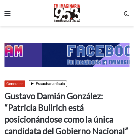
Menu
C
m
Generales
Escuchar artículo
Gustavo Damián González:
“Patricia Bullrich está
posicionándose como la única
candidata del Gobierno Nacional”