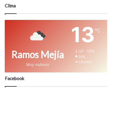
modo
Clima
13
℃
Ramos Mejía
12º - 13º%
50%
1.6 km/h
Muy nuboso
Facebook