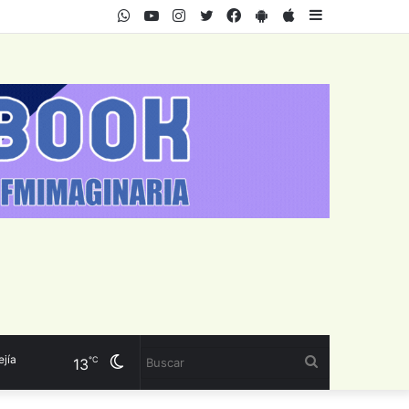
WhatsApp
Youtube
Instagram
Twitter
Facebook
PlayStore
AppStore
Sidebar
Cambiar
Buscar
℃
13