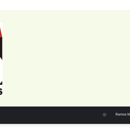
de personal del Sector Público Nacional: datos a junio 2026
Ramos Mejí