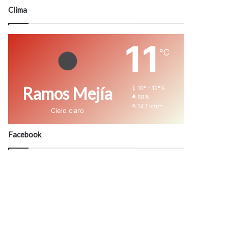
modo
Clima
11
℃
Ramos Mejía
10º - 12º%
68%
14.1 km/h
Cielo claro
Facebook