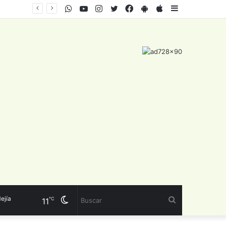
WhatsApp
Youtube
Instagram
Twitter
Facebook
PlayStore
AppStore
Sidebar
a
Cambiar
Buscar
℃
11