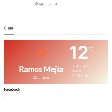
Ago 09, 2024
Clima
12
℃
Ramos Mejía
12º - 13º%
47%
17.6 km/h
Cielo claro
Facebook