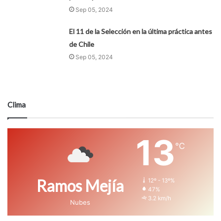
Sep 05, 2024
El 11 de la Selección en la última práctica antes
de Chile
Sep 05, 2024
Clima
13
℃
Ramos Mejía
12º - 13º%
47%
3.2 km/h
Nubes