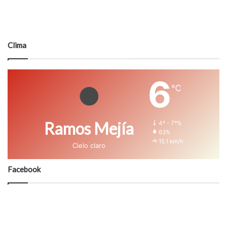
Clima
6
℃
Ramos Mejía
4º - 7º%
63%
15.1 km/h
Cielo claro
Facebook