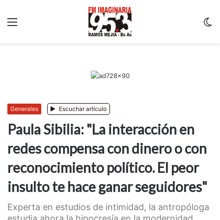
Menu
C
m
Generales
Escuchar artículo
Paula Sibilia: "La interacción en
redes compensa con dinero o con
reconocimiento político. El peor
insulto te hace ganar seguidores"
Experta en estudios de intimidad, la antropóloga
estudia ahora la hipocresía en la modernidad