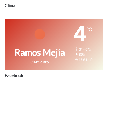
modo
Clima
4
℃
Ramos Mejía
3º - 6º%
89%
15.6 km/h
Cielo claro
Facebook