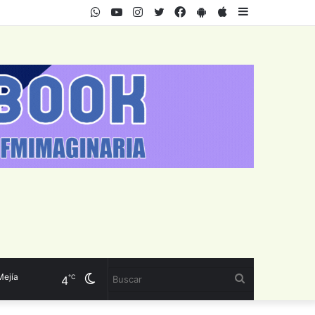
WhatsApp
Youtube
Instagram
Twitter
Facebook
PlayStore
AppStore
Sidebar
a
Cambiar
Buscar
℃
4