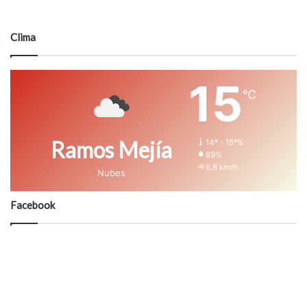
Clima
15
℃
Ramos Mejía
14º - 15º%
89%
6.8 km/h
Nubes
Facebook