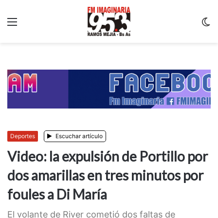
Menu
C
m
Deportes
Escuchar artículo
Video: la expulsión de Portillo por
dos amarillas en tres minutos por
foules a Di María
El volante de River cometió dos faltas de