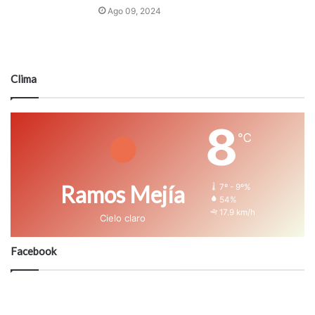
Ago 09, 2024
Clima
8
℃
Ramos Mejía
7º - 9º%
54%
17.9 km/h
Cielo claro
Facebook